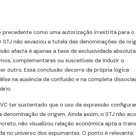
 o precedente como uma autorização irrestrita para o
O STJ não esvaziou a tutela das denominações de ori
isão afasta é apenas a tese de exclusividade absoluta
mos, complementares ou suscetíveis de induzir o
er outro. Essa conclusão decorre da própria lógica
nálise na ausência de confusão e na completa dissoci
ário.
C ter sustentado que o uso da expressão configurar
da denominação de origem. Ainda assim, o STJ não ac
reto, não visualizou relação econômica apta a trans
a no universo dos espumantes. O ponto é relevante: