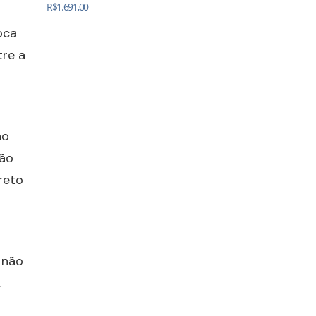
R$
1.691,00
oca
tre a
ao
não
reto
 não
.