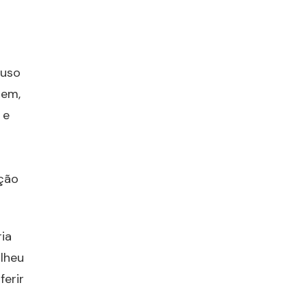
 uso
gem,
 e
ação
ia
olheu
ferir