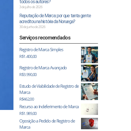
todos os autores?
3 de julho de 2026
Reputação de Marca: por que tanta gente
acreditou na história da Noruega?
30 de junho de 2026
Serviços recomendados
Registro de Marca Simples
R$
1.400,00
Registro de Marca Avançado
R$
3.990,00
Estudo de Viabilidade de Registro de
Marca
R$
462,00
Recurso ao Indeferimento de Marca
R$
1.989,00
”
Oposição a Pedido de Registro de
Marca