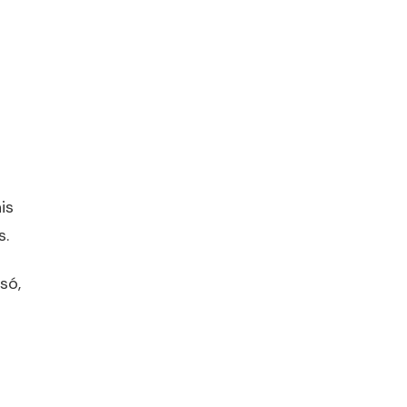
is
s.
só,