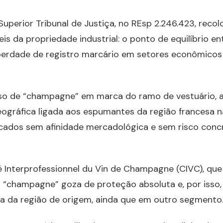
perior Tribunal de Justiça, no REsp 2.246.423, recol
s da propriedade industrial: o ponto de equilíbrio en
liberdade de registro marcário em setores econômicos
uso de “champagne” em marca do ramo de vestuário, 
eográfica ligada aos espumantes da região francesa 
ados sem afinidade mercadológica e sem risco conc
é Interprofessionnel du Vin de Champagne (CIVC), que
o “champagne” goza de proteção absoluta e, por isso,
ora da região de origem, ainda que em outro segmento