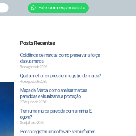
Fale com especialista
Posts Recentes
Colidência de marcas: como preservar a força
da sua marca
5 de agosto de 2026
Qual a melhor empresa em registro de marca?
4 de agosto de 2026
Mapa da Marca: como analisar marcas
parecidas e visualizar sua proteção
27 de julho de 2026
Tem uma marca parecida com a minha. E
agora?
8 de julho de 2026
Posso registrar um software sem informar