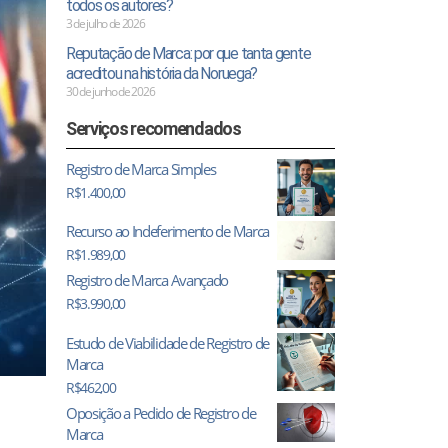
todos os autores?
3 de julho de 2026
Reputação de Marca: por que tanta gente
acreditou na história da Noruega?
30 de junho de 2026
Serviços recomendados
Registro de Marca Simples
R$
1.400,00
Recurso ao Indeferimento de Marca
R$
1.989,00
Registro de Marca Avançado
R$
3.990,00
Estudo de Viabilidade de Registro de
Marca
R$
462,00
Oposição a Pedido de Registro de
Marca