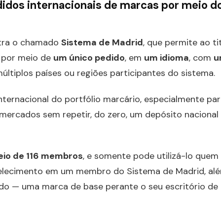
idos internacionais de marcas por meio d
stra o chamado
Sistema de Madrid
, que permite ao ti
l por meio de
um único pedido
, em
um idioma
, com
u
múltiplos países ou regiões participantes do sistema.
nternacional do portfólio marcário, especialmente pa
mercados sem repetir, do zero, um depósito nacional
eio de 116 membros
, e somente pode utilizá-lo quem
abelecimento em um membro do Sistema de Madrid, al
ido — uma marca de base perante o seu escritório de