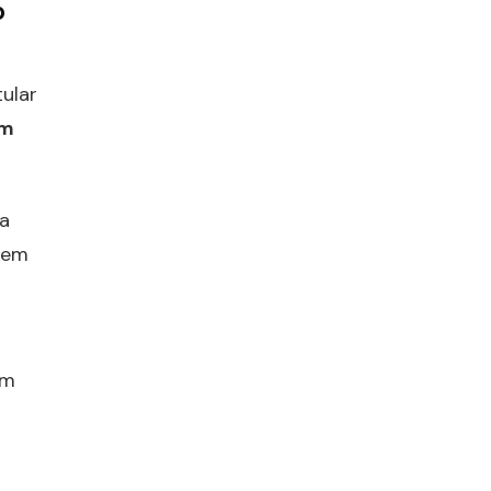
o
tular
m
ra
 em
ém