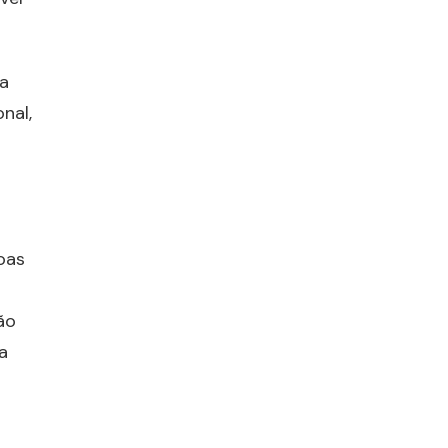
 a
nal,
oas
ão
a