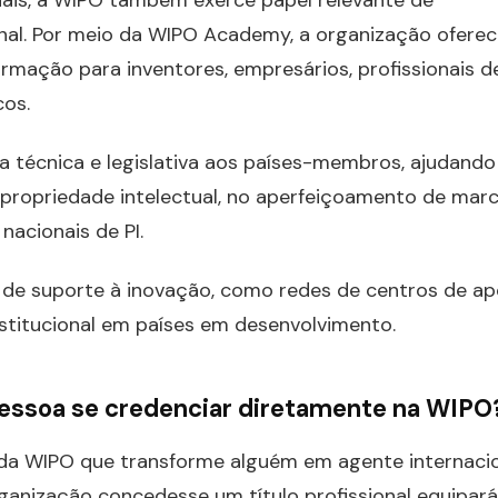
nais, a WIPO também exerce papel relevante de
onal. Por meio da WIPO Academy, a organização ofere
mação para inventores, empresários, profissionais de
cos.
a técnica e legislativa aos países-membros, ajudando
 propriedade intelectual, no aperfeiçoamento de mar
nacionais de PI.
e suporte à inovação, como redes de centros de ap
nstitucional em países em desenvolvimento.
 pessoa se credenciar diretamente na WIP
l da WIPO que transforme alguém em agente internaci
ganização concedesse um título profissional equipará