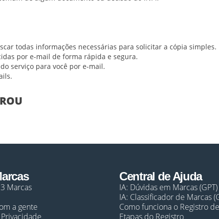
scar todas informações necessárias para solicitar a cópia simple
cidas por e-mail de forma rápida e segura.
o serviço para você por e-mail.
ils.
PROU
Marcas
Central de Ajuda
23 Marcas
IA: Dúvidas em Marcas (GPT)
IA: Classificador de Marcas (
com a gente
Como funciona o Registro d
e Privacidade
Etapas do Registro