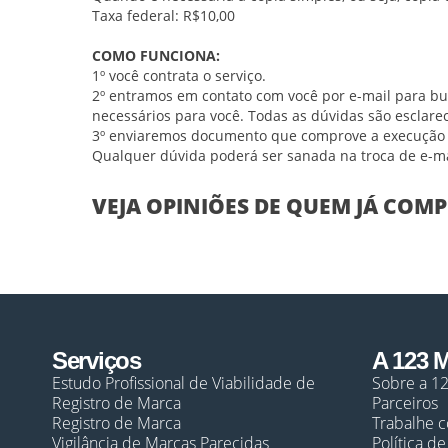
Taxa federal: R$10,00
.
COMO FUNCIONA:
1º você contrata o serviço.
2º entramos em contato com você por e-mail para bu
necessários para você. Todas as dúvidas são esclare
3º enviaremos documento que comprove a execução d
Qualquer dúvida poderá ser sanada na troca de e-ma
VEJA OPINIÕES DE QUEM JÁ COM
Serviços
A 123 
Estudo Profissional de Viabilidade de
Sobre a 1
Registro de Marca
Parceiros
Registro de Marca
Trabalhe 
Vigilância de Marcas Parecidas
Política d