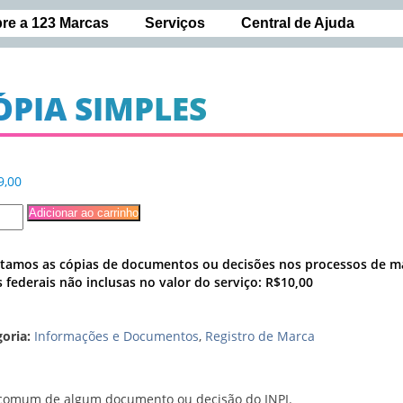
re a 123 Marcas
Serviços
Central de Ajuda
ÓPIA SIMPLES
9,00
Adicionar ao carrinho
citamos as cópias de documentos ou decisões nos processos de ma
 federais não inclusas no valor do serviço: R$10,00
oria:
Informações e Documentos
,
Registro de Marca
a comum de algum documento ou decisão do INPI.