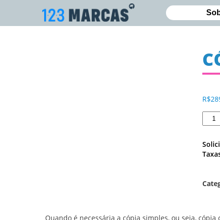
Sob
C
R$
28
Soli
Taxas
Categ
Quando é necessária a cópia simples, ou seja, cópi